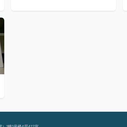
）1幢1号楼4层412室